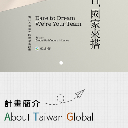
計畫簡介
A
T
G
bout
aiwan
lobal